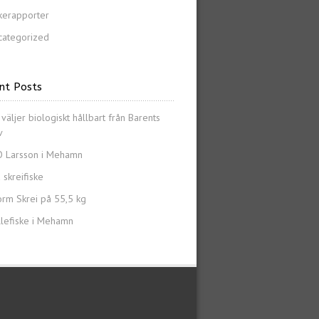
kerapporter
categorized
nt Posts
 väljer biologiskt hållbart från Barents
v
O Larsson i Mehamn
 skreifiske
orm Skrei på 55,5 kg
llefiske i Mehamn