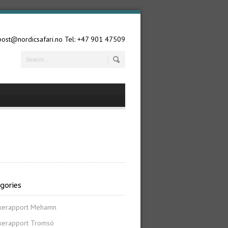
 post@nordicsafari.no Tel: +47 901 47509
gories
skerapport Mehamn
skerapport Tromsö