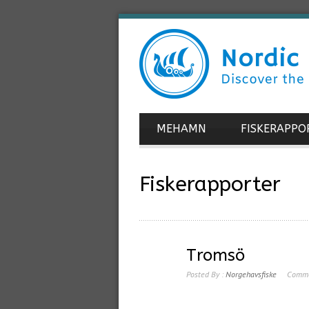
MEHAMN
FISKERAPPO
Fiskerapporter
Tromsö
Posted By :
Norgehavsfiske
Comme