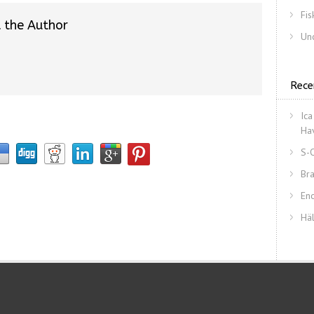
Fis
 the Author
Un
Rece
Ica
Ha
S-
Bra
En
Hä