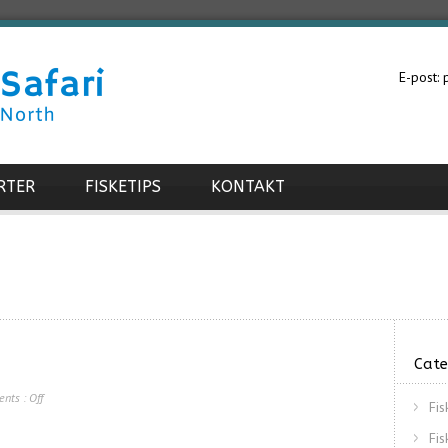
E-post:
RTER
FISKETIPS
KONTAKT
Cate
nts :
Off
Fi
Fi