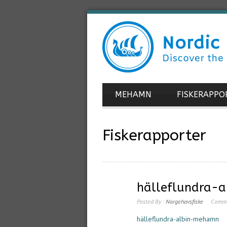
MEHAMN
FISKERAPPO
Fiskerapporter
hälleflundra-
Posted By :
Norgehavsfiske
Comme
hälleflundra-albin-mehamn