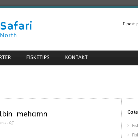
E-post:
RTER
FISKETIPS
KONTAKT
Cate
albin-mehamn
nts :
Off
Fi
Fi