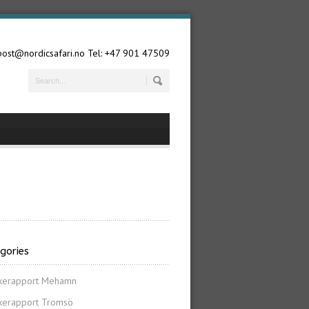
 post@nordicsafari.no Tel: +47 901 47509
gories
skerapport Mehamn
skerapport Tromsö