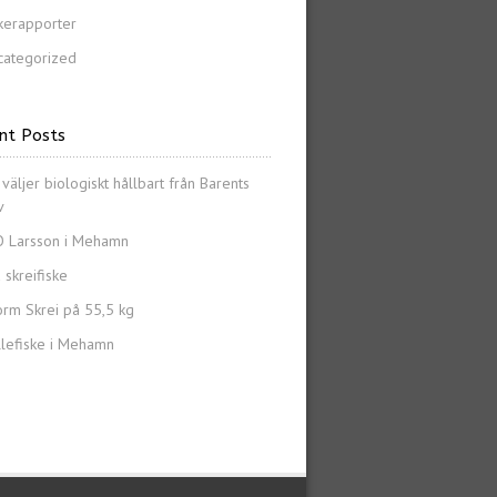
kerapporter
categorized
nt Posts
 väljer biologiskt hållbart från Barents
v
O Larsson i Mehamn
 skreifiske
orm Skrei på 55,5 kg
llefiske i Mehamn