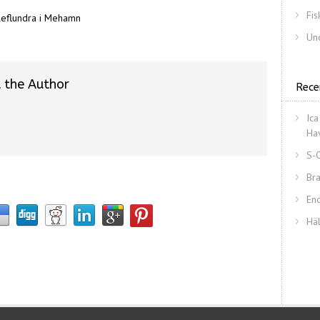
Fis
leflundra i Mehamn
Un
 the Author
Rece
Ica
Ha
S-
Bra
En
Hä