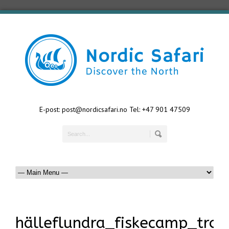
E-post: post@nordicsafari.no Tel: +47 901 47509
hälleflundra_fiskecamp_tro