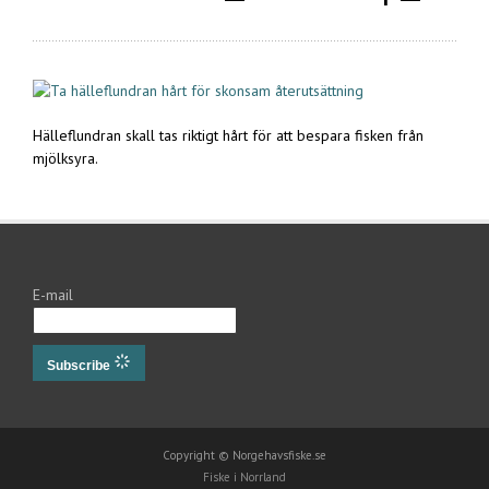
Hälleflundran skall tas riktigt hårt för att bespara fisken från
mjölksyra.
E-mail
Subscribe
Copyright © Norgehavsfiske.se
Fiske i Norrland