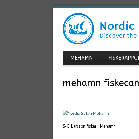
MEHAMN
FISKERAPPO
mehamn fiskeca
S-O Larsson fiskar i Mehamn