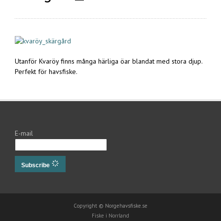
Utanför Kvaröy finns många härliga öar blandat med stora djup.
Perfekt för havsfiske.
E-mail
Subscribe
Copyright © Norgehavsfiske.se
Fiske i Norrland