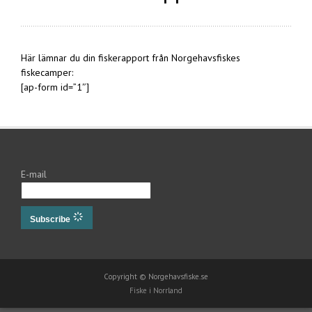
Här lämnar du din fiskerapport från Norgehavsfiskes
fiskecamper:
[ap-form id=”1″]
E-mail
Subscribe
Copyright © Norgehavsfiske.se
Fiske i Norrland