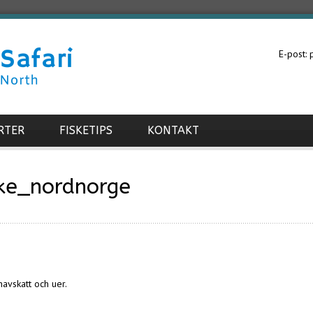
E-post:
RTER
FISKETIPS
KONTAKT
ske_nordnorge
 havskatt och uer.